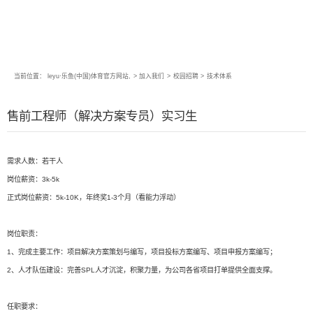
当前位置：
leyu·乐鱼(中国)体育官方网站,
>
加入我们
>
校园招聘
>
技术体系
售前工程师（解决方案专员）实习生
需求人数：若干人
岗位薪资：3k-5k
正式岗位薪资：5k-10K，年终奖1-3个月（看能力浮动）
岗位职责：
1、完成主要工作：项目解决方案策划与编写，项目投标方案编写、项目申报方案编写；
2、人才队伍建设：完善SPL人才沉淀，积聚力量，为公司各省项目打单提供全面支撑。
任职要求：