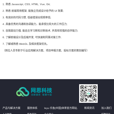
1. 熟悉 Javascript, CSS, HTML, Vue, Git;
2. 熟悉 前端常用框架, 能独立完成设计给予的 UI 效果;
3. 有良好的代码习惯, 低级错误出现频率低;
4. 具备优秀的沟通和协调能力，能承受比较大的工作压力;
5. 自我驱动力强, 能自主学习新知识新技术, 并具有较强的自学能力;
6. 了解前端设计及后端开发, 可快速和同事对接工作;
7. 了解或熟悉 WebGL 及相关框架优先。
（岗位人员专职于行业应用解决方案、项目申报方案、投标方案的策划编写）
产品与解决方案
服务体系
leyu·乐鱼(中国)体育官方网站,
新闻资讯
加入我们