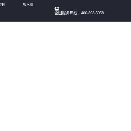
官方网
加入我
全国服务热线：400-808-5058
们