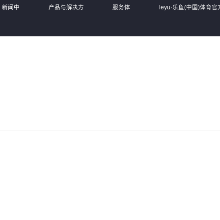
新闻中
产品与解决方
服务体
leyu·乐鱼(中国)体育
心
案
系
站,