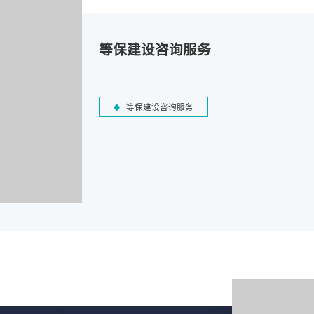
等保建设咨询服务
等保建设咨询服务