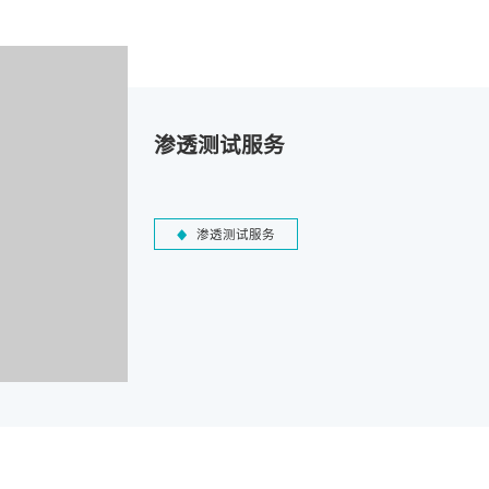
渗透测试服务
渗透测试服务