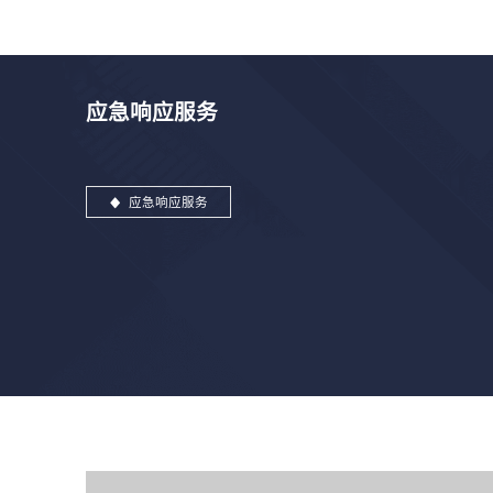
应急响应服务
应急响应服务