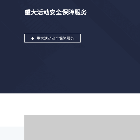
重大活动安全保障服务
重大活动安全保障服务