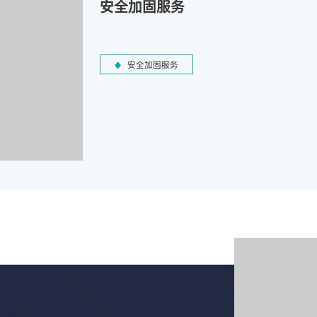
安全加固服务
安全加固服务